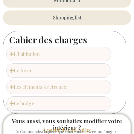
Moodboard
Shopping list
Cahier des charges
L'habitation
Le foyer
Les éléments à retrouver
Le budget
Vous aussi, vous souhaitez modifier votre
intérieur ?
A partir de 99€ / pièce
① Commandez la pièce que vous souhaitez ré-aménager