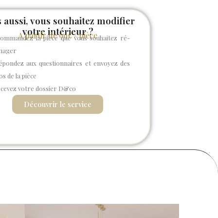
 aussi, vous souhaitez modifier
votre intérieur ?
A partir de 99€ / pièce
mmandez la pièce que vous souhaitez ré-
nager
pondez aux questionnaires et envoyez des
s de la pièce
cevez votre dossier D&co
Découvrir le service