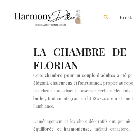
Aller
au
Rechercher
Presta
contenu
LA CHAMBRE DE 
FLORIAN
Cette
chambre pour un couple d’adultes
a été pe
élégant, chaleureux et fonctionnel
, propice au repo
Les clients souhaitaient conserver certains éléments
buffet
, tout en intégrant un
lit 180×200 cm
et une
l’ambiance.
L’aménagement et les choix décoratifs ont permis
équilibrée et harmonieuse
, mêlant caractère,