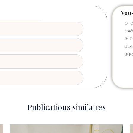
Vous
① Co
amé
② Ré
photo
③ Re
Publications similaires