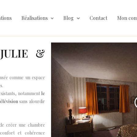
tions
Réalisations
Blog
Contact
Mon com
JULIE &
nsée comme un espace
s.
 existants, notamment
le
télévision
sans alourdir
 de créer une chambre
 confort et cohérence