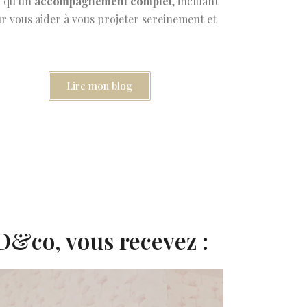
i qu’un
accompagnement complet
, incluant
ur vous aider à vous projeter sereinement et
Lire mon blog
&co, vous recevez :