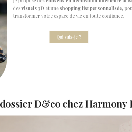
Je propose des
conseils en décoration intérieure
ains
des
visuels 3D
et une
shopping list personnalisée
, po
transformer votre espace de vie en toute confiance.
Qui suis-je ?
ossier D&co chez Harmony D