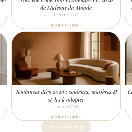
let
Nouvelle Collection Printemps-Été 2026
de Maisons du Monde
18 février 2026
Afficher l'article >
Tendances déco 2026 : couleurs, matières &
C
s
styles à adopter
1 octobre 2025
Afficher l'article >
Découvrir le blog