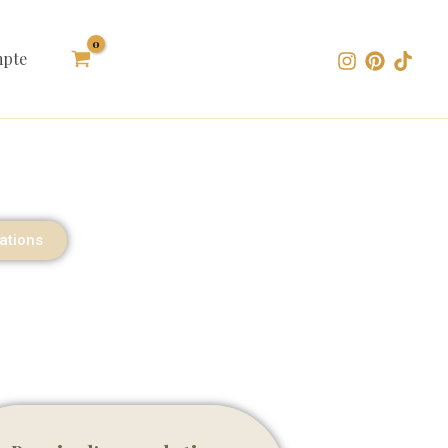
pte
ations