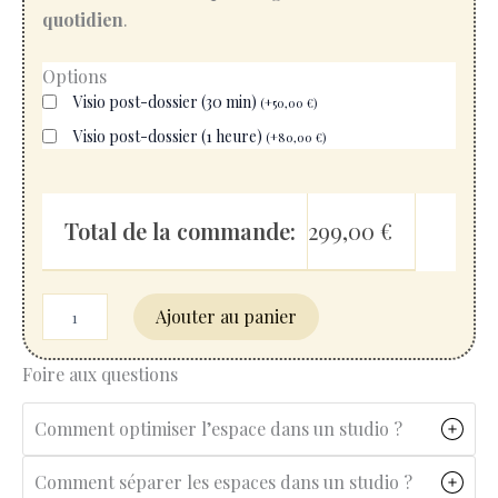
quotidien
.
q
Options
u
Visio post-dossier (30 min)
(
+
50,00
€
)
a
Visio post-dossier (1 heure)
n
(
+
80,00
€
)
t
i
t
Total de la commande:
299,00
€
é
d
e
P
Ajouter au panier
i
è
c
Foire aux questions
e
d
Comment optimiser l’espace dans un studio ?
e
v
i
Comment séparer les espaces dans un studio ?
e