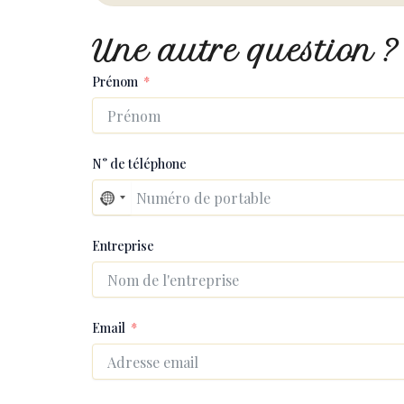
Une autre question ?
Prénom
N° de téléphone
N
o
Entreprise
c
o
u
n
Email
t
r
y