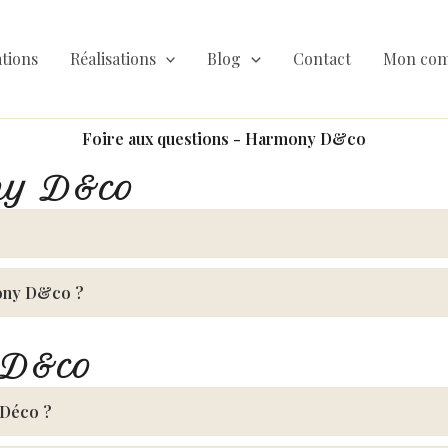
tions
Réalisations
Blog
Contact
Mon com
Foire aux questions - Harmony D&co
ny D&co
mony D&co ?
s D&co
 Déco ?