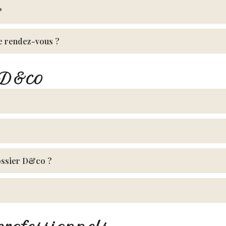
?
le rendez-vous ?
r D&co
Dossier D&co ?