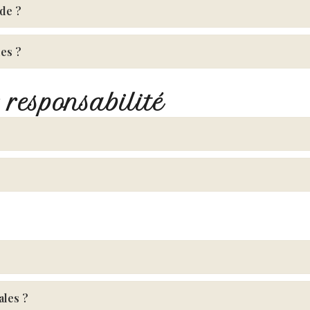
de ?
es ?
 responsabilité
ales ?