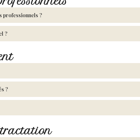
professionnels
s professionnels ?
el ?
ent
és ?
tractation