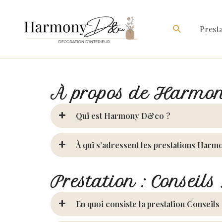
Aller
au
Rechercher
Presta
contenu
À propos de Harmo
Qui est Harmony D&co ?
À qui s’adressent les prestations Har
Prestation : Conseil
En quoi consiste la prestation Conseils