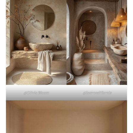
@Olivia Bloom
@learncalifornia