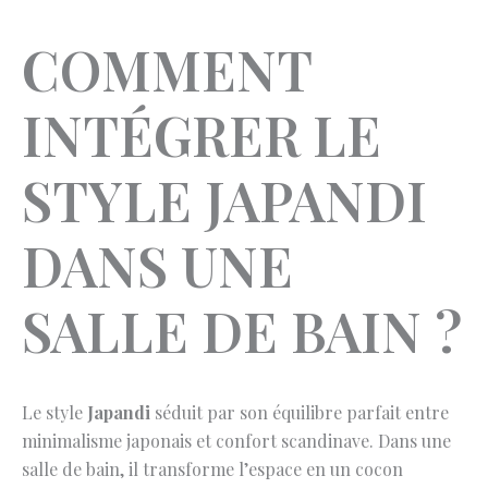
COMMENT
INTÉGRER LE
STYLE JAPANDI
DANS UNE
SALLE DE BAIN ?
Le style
Japandi
séduit par son équilibre parfait entre
minimalisme japonais et confort scandinave. Dans une
salle de bain, il transforme l’espace en un cocon