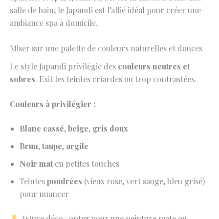
salle de bain, le Japandi est l’allié idéal pour créer une
ambiance spa à domicile.
Miser sur une palette de couleurs naturelles et douces
Le style Japandi privilégie des
couleurs neutres et
sobres
. Exit les teintes criardes ou trop contrastées.
Couleurs à privilégier :
Blanc cassé
,
beige
,
gris doux
Brun
,
taupe
,
argile
Noir mat
en petites touches
Teintes
poudrées
(vieux rose, vert sauge, bleu grisé)
pour nuancer
Astuce déco : optez pour une peinture mate ou