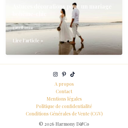
Astuces décorations pour un mariage
bohème-chic
7 avril 2024
Astuces
Lire l’article »
décorations
pour
un
mariage
bohème-
A propos
chic
Contact
Mentions légales
Politique de confidentialité
Conditions Générales de Vente (CGV)
© 2026 Harmony D&Co