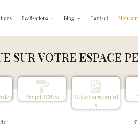
tions
Réalisations
Blog
Contact
Mon com
UE SUR VOTRE ESPACE P
ndes
Projet D&co
Téléchargement
s
cter
S’
e
Obligatoi