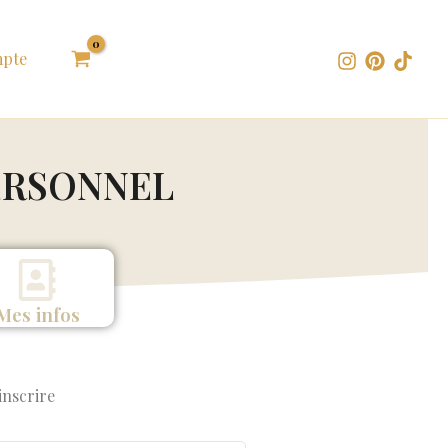
pte
ERSONNEL
Mes infos
inscrire
re