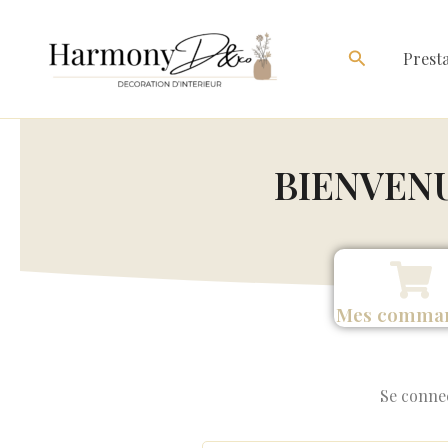
Aller
au
Rechercher
Presta
contenu
BIENVEN
Mes comma
Se conne
Obligatoire
Obligatoir